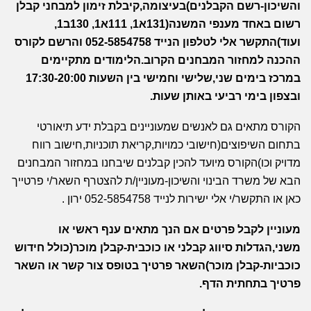
והשיכון-רשם הקבלנים)בעיצומה,קיבלת זימון למבחני קבלן
רשום באחד מענפי המשנה(131א1, 111א1, 130ב1,
ועוד)התקשר אלי לטלפון הנייד 052-5854758 והרשם לקורס
ההכנה למחזור המבחנים הקרוב.הלימודים מתקיימים
במרכז בימים שני,שלישי וחמישי בין השעות 17:30-20:00
ובצפון בימי רביעי באותן שעות.
הקורס מתאים גם לאנשים שמעוניינים בקבלת ידע תיאורטי
בתחום השיפוצים(חישובי כמויות,קריאת תוכניות,חישוב רווח
מדויק וכו)הקורס מיועד להכין קבלנים שיבחנו במחזור המבחנים
הבא של משרד הבינוי והשיכון-מעוניין/ת להצטרף השאר/י פרטייך
כאן
או התקשר/י אלי ישירות לנייד 052-5854758 ירון .
מעוניין לקבל פרטים אם הנך מתאים ענף ראשי או
משני,הגדלות סיווג קבלני או כוכבית-קבלן מוכר(כולל חידוש
כוכביות-קבלן מוכר)השאר פרטיך בטופס
צור קשר
או השאר
פרטיך בתחתית הדף.