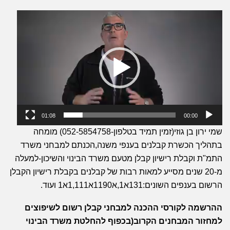
נגן
וידאו
01:08
00:00
שמי ירון בן גוזי(זמין תמיד בטלפון-052-5854758) מומחה
בתהליך הכשרת קבלנים בענפי משנה,הכנתם למבחני משרד
התמ"ת וקבלת רישיון קבלן מטעם משרד הבינוי והשיכון-למעלה
מ-20 שנים מסייע למאות רבות של קבלנים בקבלת רישיון הקבלן
הרשום בענפים השונים:131א1,א1190א1,111א1 ועוד.
ההרשמה לקורסי ההכנה למבחני קבלן רשום לשיפוצים
למחזור המבחנים הקרוב(בכפוף להחלטת משרד הבינוי