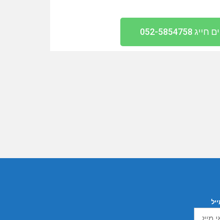
ג 052-5854758
ייל