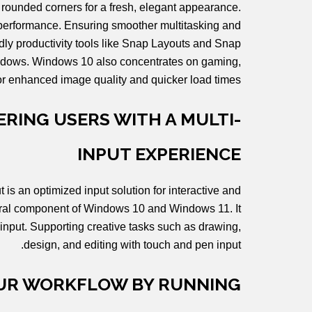
d rounded corners for a fresh, elegant appearance.
erformance. Ensuring smoother multitasking and
y productivity tools like Snap Layouts and Snap
ndows. Windows 10 also concentrates on gaming,
or enhanced image quality and quicker load times.
RING USERS WITH A MULTI-
INPUT EXPERIENCE
s an optimized input solution for interactive and
gral component of Windows 10 and Windows 11. It
 input. Supporting creative tasks such as drawing,
design, and editing with touch and pen input.
OUR WORKFLOW BY RUNNING