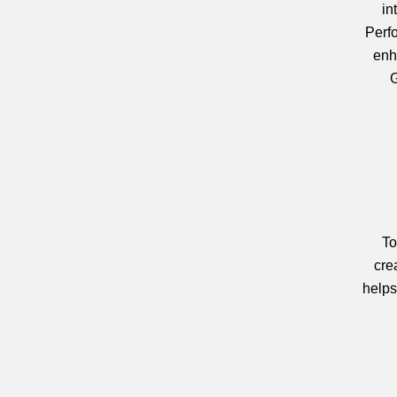
in
Perf
enh
G
To
cre
helps