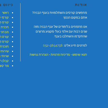
אודות
ניווט 
מחפשים קורסים והשתלמויות בענף הבניה?
ראשי
אתם במקום הנכון!
קורסי 
קורס ק
אנו מתמחים בלימודים של ענף הבניה מזה
תכנית 
שנים רבות עם אלפי בעלי מקצוע מרוצים
מבחני 
שהתקדמו והשתלבו בענף.
קורס ה
קורס קר
לפרטים חייג אלינו:
052-5854758
תוכנית 
שירותי
תנאי שימוש
•
מדיניות פרטיות
•
הצהרת נגישות
שרותי 
קבלן ר
צור קש