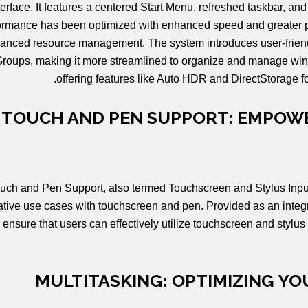
terface. It features a centered Start Menu, refreshed taskbar, an
ormance has been optimized with enhanced speed and greater p
anced resource management. The system introduces user-friendl
roups, making it more streamlined to organize and manage wi
offering features like Auto HDR and DirectStorage f
TOUCH AND PEN SUPPORT: EMPOWE
uch and Pen Support, also termed Touchscreen and Stylus Input i
ative use cases with touchscreen and pen. Provided as an inte
 ensure that users can effectively utilize touchscreen and stylus
MULTITASKING: OPTIMIZING Y