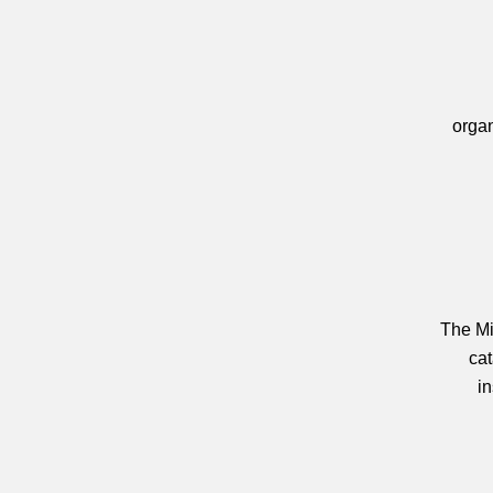
organ
The Mi
cat
i