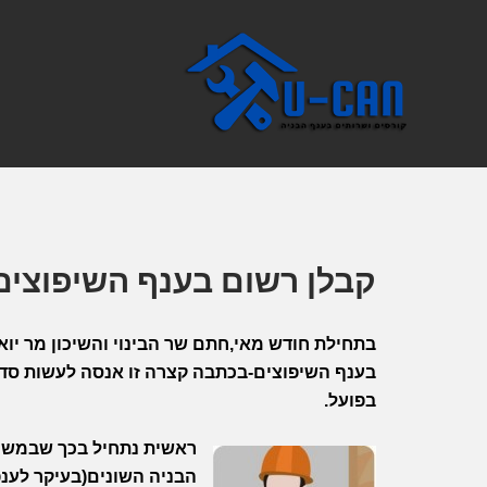
קבלן רשום בענף השיפוצים(131 0)-התקנה החדש
בתחילת חודש מאי,חתם שר הבינוי והשיכון מר יו
בענף השיפוצים-בכתבה קצרה זו אנסה לעשות סדר
בפועל.
ראשית נתחיל בכך שבמשך ש
הבניה השונים(בעיקר לענפ