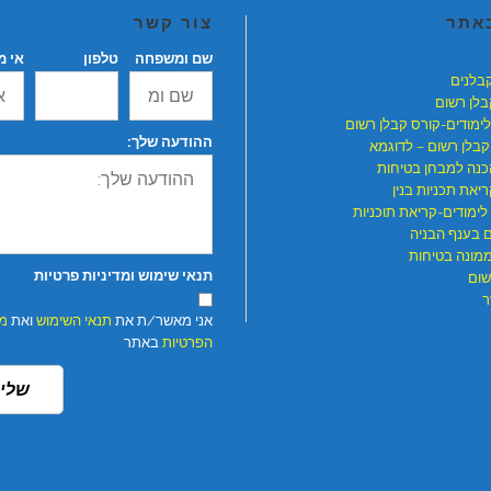
באתר
צור קשר
שם ומשפחה
טלפון
אי מ
קבלנים
בלן רשום
לימודים-קורס קבלן רשום
ההודעה שלך:
קבלן רשום – לדוגמא
כנה למבחן בטיחות
יאת תכניות בנין
לימודים-קריאת תוכניות
ם בענף הבניה
ממונה בטיחות
תנאי שימוש ומדיניות פרטיות
שום
ר
אני מאשר/ת את
תנאי השימוש
ואת
מד
הפרטיות
באתר
שלי