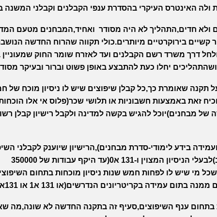
ת ולה האינטרס העיקרי בהסדרת ענפי הקבלנים וקבלני המשנה ב
ים ולא חדים,התהליך לא היה מסודר ואחיד,המבחנים מטעם המדי
ר קשיים בירוקרטיים מיותרים.כולי תקווה שהרוח החדשה הנושב
לחל דרך משרד רשם הקבלנים ועד לאזרח שומר החוק שמעוניין ב
ושהתהליכים יחלו כעת להתבצע באופן פשוט וברור ובעיקר מסודר
 גלנט על תקנה שאומרת כך,כל קבלן שיפוצים שיש לו ניסיון מוכח של ח
יח זאת באמצעות חשבוניות או תלושי שכר(פלוס אי אלו הוכחות נ
 של מבחנים)יוכל להגיש בקשה למדינה ולקבל רישיון קבלן רשו
ועמידה בידע לימודי-סדרת מבחנים),הרישיון שיוענק לקבלני השי
יהיו 131 א1(עד היקף עבודות של 1.5 מיליון בקירוב)לבעלי הניסיון המצוין ו-131 א0(עד היקף עבודות של 350000
כל מי שיש לו לפחות חמש שנות ניסיון מוכחות בתחום השיפוצים
ם עמידה בקריטריונים הנדרשים(או 131 א1 או 131א 0).
ת בתחום ענף השיפוצים,סעיף זה בתקנה החדשה לא שונה,מה שא