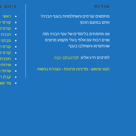
אודות
ניווט 
מחפשים קורסים והשתלמויות בענף הבניה?
ראשי
אתם במקום הנכון!
קורסי 
קורס ק
אנו מתמחים בלימודים של ענף הבניה מזה
תכנית 
שנים רבות עם אלפי בעלי מקצוע מרוצים
מבחני 
שהתקדמו והשתלבו בענף.
קורס ה
קורס קר
לפרטים חייג אלינו:
052-5854758
תוכנית 
שירותי
תנאי שימוש
•
מדיניות פרטיות
•
הצהרת נגישות
שרותי 
קבלן ר
צור קש