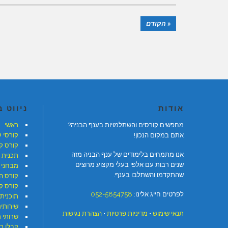
« הקודם
אודות
ניווט 
מחפשים קורסים והשתלמויות בענף הבניה?
ראשי
אתם במקום הנכון!
קורסי 
קורס ק
אנו מתמחים בלימודים של ענף הבניה מזה
תכנית 
שנים רבות עם אלפי בעלי מקצוע מרוצים
מבחני 
שהתקדמו והשתלבו בענף.
קורס ה
קורס קר
לפרטים חייג אלינו:
052-5854758
תוכנית 
שירותי
תנאי שימוש
•
מדיניות פרטיות
•
הצהרת נגישות
שרותי 
קבלן ר