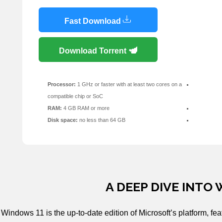
Fast Download
Download Torrent
Processor:
1 GHz or faster with at least two cores on a
compatible chip or SoC
RAM:
4 GB RAM or more
Disk space:
no less than 64 GB
A DEEP DIVE INTO
Windows 11 is the up-to-date edition of Microsoft’s platform, f