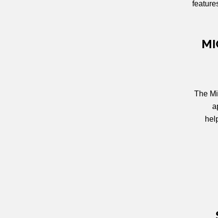
feature
MI
The Mi
a
hel