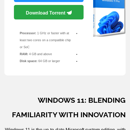
Download Torrent
Processor:
1 GHz or faster with at
least two cores on a compatible chip
or SoC
RAM:
4 GB and above
Disk space:
64 GB or larger
WINDOWS 11: BLENDING
FAMILIARITY WITH INNOVATION
Windows 11 is the up-to-date Microsoft system edition, with