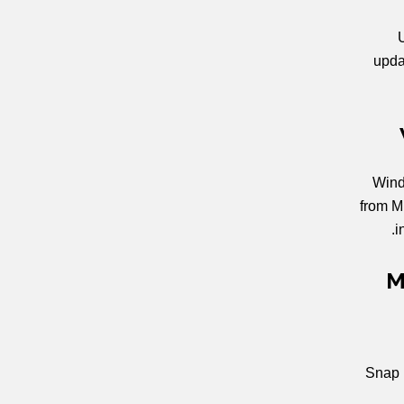
upda
Wind
from Mi
i
M
Snap L