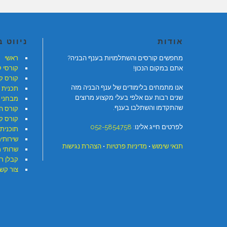
אודות
ניווט 
מחפשים קורסים והשתלמויות בענף הבניה?
ראשי
אתם במקום הנכון!
קורסי 
קורס ק
אנו מתמחים בלימודים של ענף הבניה מזה
תכנית 
שנים רבות עם אלפי בעלי מקצוע מרוצים
מבחני 
שהתקדמו והשתלבו בענף.
קורס ה
קורס קר
לפרטים חייג אלינו:
052-5854758
תוכנית 
שירותי
תנאי שימוש
•
מדיניות פרטיות
•
הצהרת נגישות
שרותי 
קבלן ר
צור קש