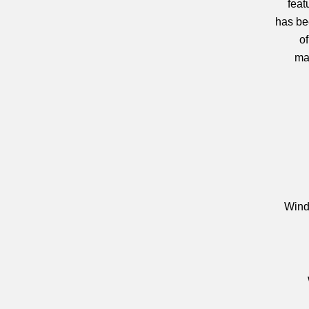
feat
has be
o
ma
Wind