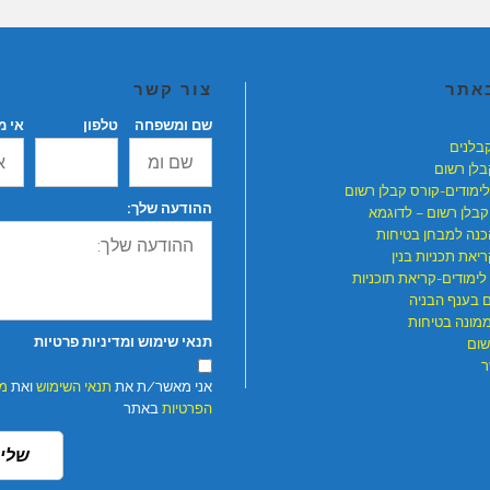
באתר
צור קשר
שם ומשפחה
טלפון
אי מ
קבלנים
בלן רשום
לימודים-קורס קבלן רשום
ההודעה שלך:
קבלן רשום – לדוגמא
כנה למבחן בטיחות
יאת תכניות בנין
לימודים-קריאת תוכניות
ם בענף הבניה
ממונה בטיחות
תנאי שימוש ומדיניות פרטיות
שום
ר
אני מאשר/ת את
תנאי השימוש
ואת
מד
הפרטיות
באתר
שלי