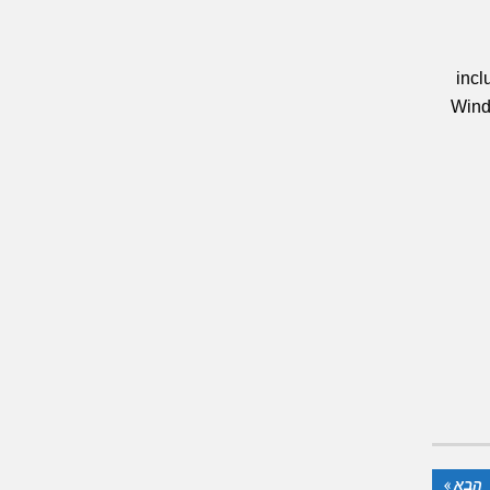
incl
Windo
הבא »