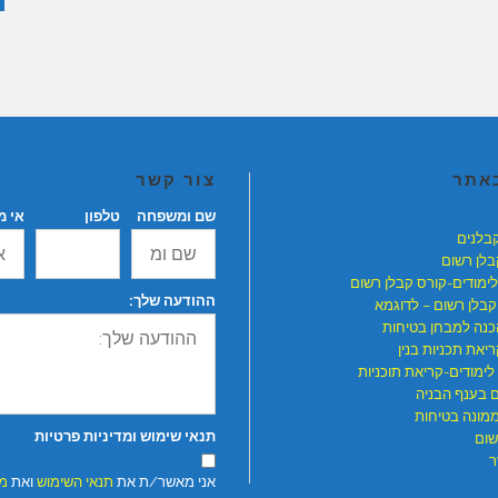
באתר
צור קשר
שם ומשפחה
טלפון
אי מ
קבלנים
בלן רשום
לימודים-קורס קבלן רשום
ההודעה שלך:
קבלן רשום – לדוגמא
כנה למבחן בטיחות
יאת תכניות בנין
לימודים-קריאת תוכניות
ם בענף הבניה
ממונה בטיחות
תנאי שימוש ומדיניות פרטיות
שום
ר
אני מאשר/ת את
תנאי השימוש
ואת
מד