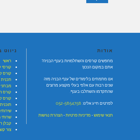
אודות
ניווט 
מחפשים קורסים והשתלמויות בענף הבניה?
ראשי
אתם במקום הנכון!
קורסי 
קורס ק
אנו מתמחים בלימודים של ענף הבניה מזה
תכנית 
שנים רבות עם אלפי בעלי מקצוע מרוצים
מבחני 
שהתקדמו והשתלבו בענף.
קורס ה
קורס קר
לפרטים חייג אלינו:
052-5854758
תוכנית 
שירותי
תנאי שימוש
•
מדיניות פרטיות
•
הצהרת נגישות
שרותי 
קבלן ר
צור קש