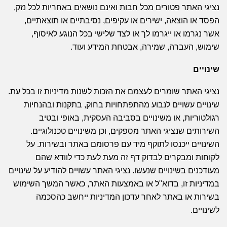
נציגי האתר פטורים מכל חבות ואינם נושאים באחריות לכל נזק,
הפסד או הוצאה, ישירים או עקיפים, נסיבתיים או תוצאתיים,
אשר נגרמו או ייגרמו לך או לצד שלישי בכל הנוגע לאיסוף,
שימוש, העברה, שמירה, אבטחת המידע ועוד.
שינויים
נציגי האתר שומרים לעצמם את הזכות לשנות מדיניות זו בכל עת.
שינויים עשויים לנבוע מהתפתחויות בחוק, בתקנות ובהנחיות
רגולטוריות, או משינויים בסביבה העסקית, באופי ובטיב
השירותים שנציגי האתר מספקים, וכן משינויים טכנולוגיים.
השינויים ייכנסו לתוקף מיד עם פרסומם באתר ובשירות. על
לקוחות ומבקרים לבדוק דף זה מעת לעת כדי לוודא שהם
מעודכנים בשינויים שנעשו. נציגי האתר עשויים להודיע על שינויים
במדיניות זו, בדוא"ל או באמצעות האתר, כאשר המשך השימוש
בשירות או באתר לאחר עדכון המדיניות ייחשב כהסכמה
לשינויים.