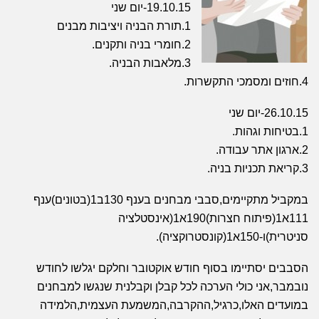
19.10.15-יום שני
1.תורת הבניה ויציבות מבנים
2.חומרי בניה ותקנים.
3.מלאבות הבניה.
4.חוזים ומסמכי התקשרות.
26.10.15-יום שני
1.בטיחות וגהות.
2.ארגון אתר עבודה.
3.קריאת תכניות בניה.
במקביל מתקיימים,סבבי מבחנים בענף 130ב1(בטונים)ענף
111א1(פיתוח חצרות)190א1(אינסטלציה
סניטרית)ו-150א1(קונסטרוקציה).
הסבבים יסתיימו בסוף חודש אוקטובר וחלקם יגלשו לחודש
נובמבר,אני כולי הערכה לכל קבלן וקבלנית שנגשו למבחנים
במועדים האלו,כרגיל,ההקרבה,המשמעת העצמית,הלמידה