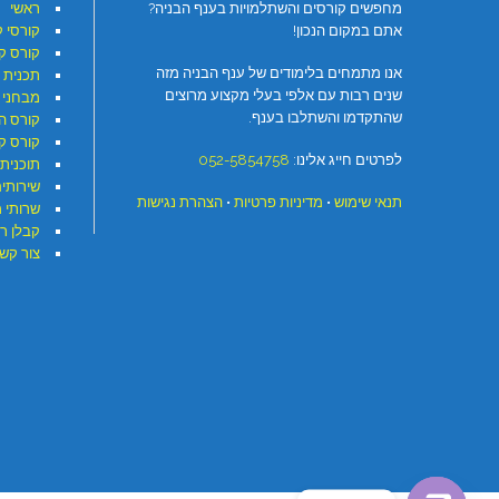
מחפשים קורסים והשתלמויות בענף הבניה?
ראשי
אתם במקום הנכון!
קורסי 
קורס ק
אנו מתמחים בלימודים של ענף הבניה מזה
תכנית 
שנים רבות עם אלפי בעלי מקצוע מרוצים
מבחני 
שהתקדמו והשתלבו בענף.
קורס ה
קורס קר
לפרטים חייג אלינו:
052-5854758
תוכנית 
שירותי
תנאי שימוש
•
מדיניות פרטיות
•
הצהרת נגישות
שרותי 
קבלן ר
צור קש