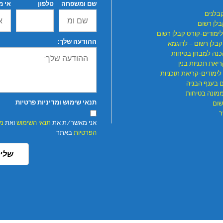
שם ומשפחה
טלפון
אי מ
קבלנים
בלן רשום
לימודים-קורס קבלן רשום
ההודעה שלך:
קבלן רשום – לדוגמא
כנה למבחן בטיחות
יאת תכניות בנין
לימודים-קריאת תוכניות
ם בענף הבניה
ממונה בטיחות
תנאי שימוש ומדיניות פרטיות
שום
ר
אני מאשר/ת את
תנאי השימוש
ואת
מד
הפרטיות
באתר
שלי